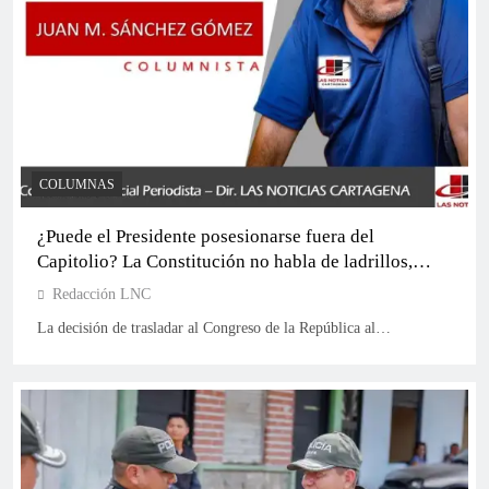
COLUMNAS
Lidio García (L1) consolida respaldos en Cartagena
¿Puede el Presidente posesionarse fuera del
Capitolio? La Constitución no habla de ladrillos,
habla de instituciones
Redacción LNC
La decisión de trasladar al Congreso de la República al…