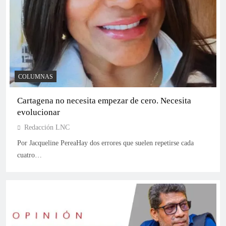
mismo día de elecciones al Congreso
COLUMNAS
Cartagena no necesita empezar de cero. Necesita
evolucionar
Redacción LNC
Roy Barreras dice que Gustavo Petro podría ser su
Por Jacqueline PereaHay dos errores que suelen repetirse cada
vicepresidente en 2026 y agita el debate en la
cuatro…
centroizquierda