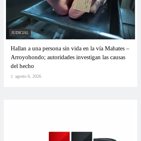
JUDICIAL
Leonardo Arnedo lidera intención de voto en la
Hallan a una persona sin vida en la vía Mahates –
disputa por la curul de negritudes a la Cámara de
Arroyohondo; autoridades investigan las causas
Representantes
del hecho
agosto 6, 2026
Camila Salas (C-101) avanza hacia la recta final de