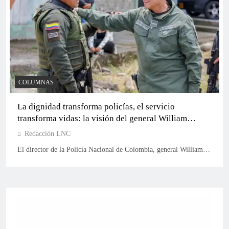
Mompox y Magangué Caminan con Camila y el
C101 a la Cámara
COLUMNAS
La dignidad transforma policías, el servicio
transforma vidas: la visión del general William
Rincón para una nueva Policía Nacional
Redacción LNC
El director de la Policía Nacional de Colombia, general William…
Miguel Montes Curi (C105) fortalece respaldo en
Magangué y Cascajal con sus propuestas
inteligentes