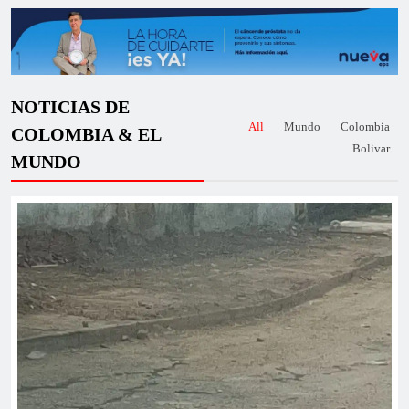
NOTICIAS DE
All
Mundo
Colombia
COLOMBIA & EL
Senador electo Selmen Arana pone en la mira tarifas
Bolivar
MUNDO
de energía y seguridad para impulsar el desarrollo
del Caribe