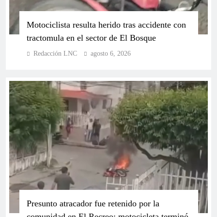
Motociclista resulta herido tras accidente con
tractomula en el sector de El Bosque
Redacción LNC
agosto 6, 2026
Mauricio Lizcano presenta su plan de gobierno
“F.A.M.I.L.I.A.” con medidas concretas en salud,
seguridad y economía
Presunto atracador fue retenido por la
comunidad en El Recreo; motocicleta terminó