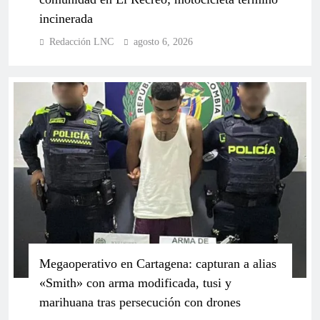
incinerada
Redacción LNC
agosto 6, 2026
“Es un ataque contra la oposición”. Senador Enrique
Cabrales exige garantías tras vandalismo en sede de
campaña de Paloma Valencia en Cartagena
Megaoperativo en Cartagena: capturan a alias
«Smith» con arma modificada, tusi y
marihuana tras persecución con drones
Sancionan a congresista Fernando Niño por ir en