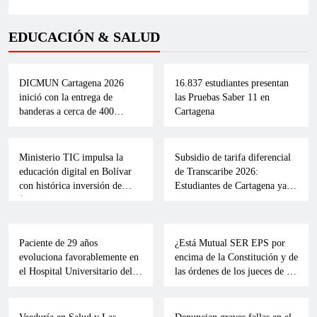
EDUCACIÓN & SALUD
EDUCACION
CARTAGENA
EDUCACION
DICMUN Cartagena 2026
16.837 estudiantes presentan
inició con la entrega de
las Pruebas Saber 11 en
banderas a cerca de 400
Cartagena
Concejo abrió primer periodo de sesiones ordinarias
estudiantes de más de 70
BOLIVAR
EDUCACION
EDUCACION
2026
instituciones educativas
Ministerio TIC impulsa la
Subsidio de tarifa diferencial
educación digital en Bolívar
de Transcaribe 2026:
con histórica inversión de
Estudiantes de Cartagena ya
$159.340 millones y entrega
pueden postularse al beneficio
de computadores en
de transporte
CARTAGENA
SALUD
CARTAGENA
SALUD
Clemencia
Paciente de 29 años
¿Está Mutual SER EPS por
evoluciona favorablemente en
encima de la Constitución y de
el Hospital Universitario del
las órdenes de los jueces de la
Caribe tras permanecer en
República?
CARTAGENA
SALUD
CARTAGENA
SALUD
estado crítico