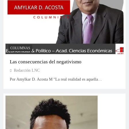
COLUMNAS
Las consecuencias del negativismo
“Mujeres que Transforman Bolívar”, la apuesta de
Redacción LNC
Camila Salas por la autonomía y el empleo
Por Amylkar D. Acosta M “La real realidad es aquella…
femenino