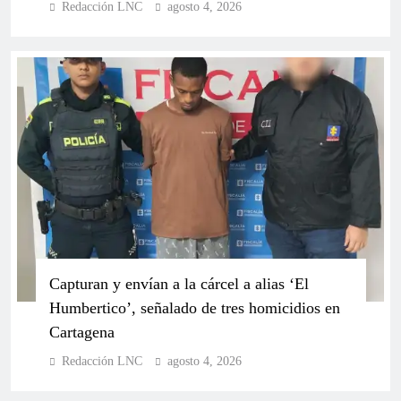
Redacción LNC
agosto 4, 2026
contra de línea del Partido Conservador
Partido Conservador respalda a Paloma Valencia y
Capturan y envían a la cárcel a alias ‘El
fortalece su agenda en Bolívar
Humbertico’, señalado de tres homicidios en
Cartagena
Redacción LNC
agosto 4, 2026