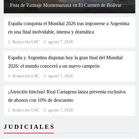
Lidio García despide a 73 senadores salientes y
Pista de Patinaje Montemariana en El Carmen de Bolívar
resalta su legado en el Congreso de la República
España conquista el Mundial 2026 tras imponerse a Argentina
en una final inolvidable, intensa y dramática
Redacción LNC
agosto 7, 2026
España y Argentina disputan hoy la gran final del Mundial
2026: el mundo conocerá a un nuevo campeón
Redacción LNC
agosto 7, 2026
¡Atención hinchas! Real Cartagena lanza preventa exclusiva
¡Terremoto político en Colombia! Ordenan
de abonos con 10% de descuento
suspensión provisional del presidente Gustavo Petro
Redacción LNC
agosto 7, 2026
J U D I C I A L E S