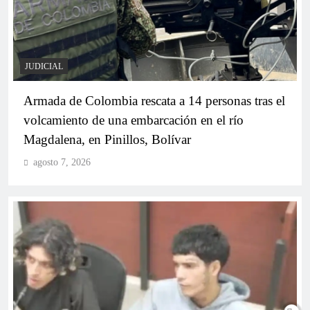
JUDICIAL
Armada de Colombia rescata a 14 personas tras el
volcamiento de una embarcación en el río
Bolívar, entre los 14 departamentos del país donde
Magdalena, en Pinillos, Bolívar
se declaró oficialmente la elección de representantes
agosto 7, 2026
a la Cámara