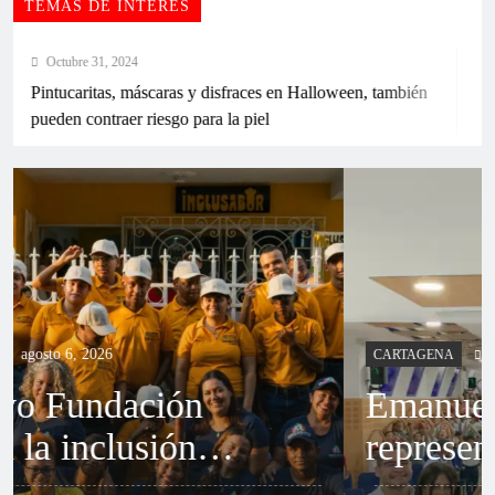
TEMAS DE INTERÉS
Octubre 31, 2024
intucaritas, máscaras y disfraces en Halloween, también
ueden contraer riesgo para la piel
Abelardo de la Espriella ordena suspender el
proceso de empalme con el Gobierno de Gustavo
Petro
agosto 6, 2026
CARTAGENA
Emanuel Dickson
representará a Cartagena
en la fase nacional de