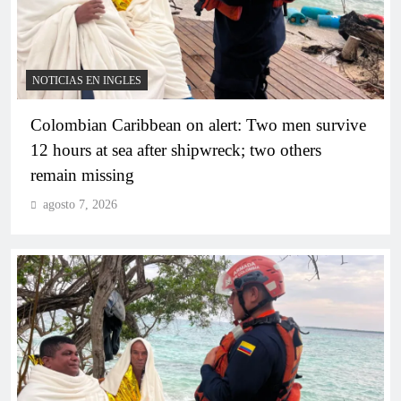
NOTICIAS EN INGLES
El Partido Conservador consolida su dominio en
Bolívar: crece en votos y reconfigura su poder
Colombian Caribbean on alert: Two men survive
interno
12 hours at sea after shipwreck; two others
remain missing
agosto 7, 2026
Las consultas reconfiguran el panorama presidencial