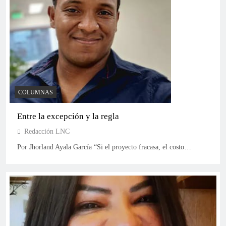
Multitudinaria manifestación en Barrancas respalda
al senador Lidio García
COLUMNAS
Entre la excepción y la regla
Redacción LNC
Por Jhorland Ayala García “Si el proyecto fracasa, el costo…
Así quedó el tarjetón de las consultas presidenciales
del 8 de marzo: tres bloques medirán fuerzas el