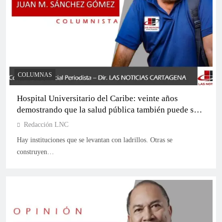
Camila Salas fortalece su apuesta en el sur de
Bolívar con agenda de formalización minera y
desarrollo rural
COLUMNAS
Hospital Universitario del Caribe: veinte años
demostrando que la salud pública también puede ser
sinónimo de excelencia
Redacción LNC
Hay instituciones que se levantan con ladrillos. Otras se
construyen…
Jacqueline Perea ratifica su apoyo a la candidatura
al Senado de Selmen Arana CR3