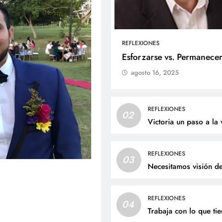
REFLEXIONES
ALES
SOCIALES
Esforzarse vs. Permanece
agosto 16, 2025
me Andrés Bejarano Castillo
Con amor y alegría c
ibirá el sacramento del
el cumpleaños de Jua
tismo este domingo
junio 27, 2026
REFLEXIONES
02
nio 27, 2026
Victoria un paso a la 
REFLEXIONES
03
Necesitamos visión d
REFLEXIONES
04
Trabaja con lo que ti