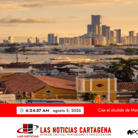
Saltar
al
contenido
Sicarios asesinan
Megaoperativo en Ca
Capturan y envían a l
Cae el alcalde de Mar
Sicarios asesinan
6:24:59 AM
agosto 5, 2026
Megaoperativo en Ca
P
Capturan y envían a l