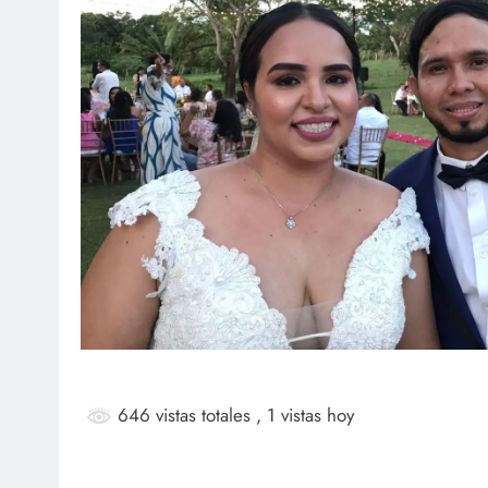
SOCIALES
SOCI
¡Feliz cumpleaños para doña
Jai
Marta Luz López!
rec
bau
junio 27, 2026
ju
646 vistas totales
, 1 vistas hoy