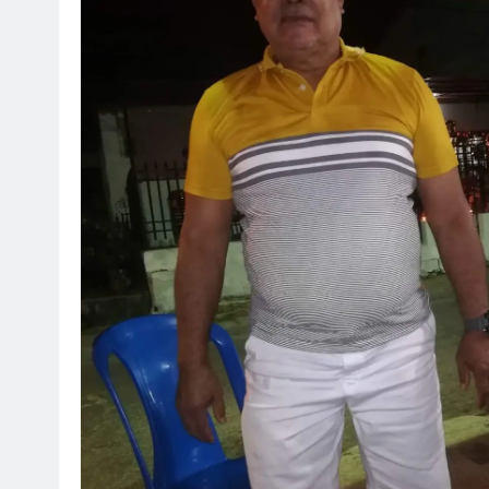
SOCI
¡Fe
Mar
ju