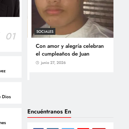
SOCIALES
r
01
SOCI
 Castillo
Con amor y alegría celebran
Ten
o del
el cumpleaños de Juan
Res
go
junio 27, 2026
Arb
vez
Med
lla
ju
e Dios
Encuéntranos En
enes