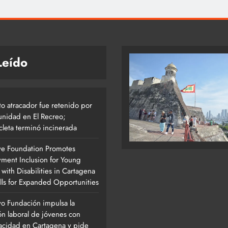
Leído
to atracador fue retenido por
unidad en El Recreo;
cleta terminó incinerada
ive Foundation Promotes
ment Inclusion for Young
with Disabilities in Cartagena
lls for Expanded Opportunities
vo Fundación impulsa la
ón laboral de jóvenes con
acidad en Cartagena y pide