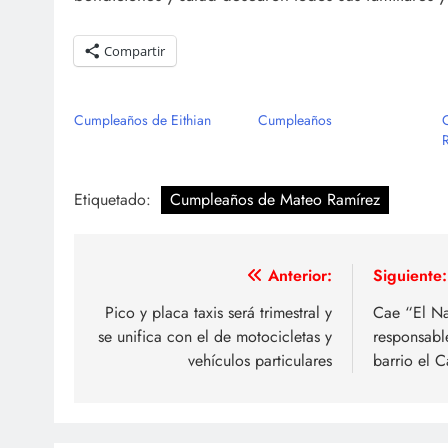
Compartir
Cumpleaños de Eithian
Cumpleaños
Etiquetado:
Cumpleaños de Mateo Ramírez
Navegación
Anterior:
Siguiente:
de
Pico y placa taxis será trimestral y
Cae “El Na
se unifica con el de motocicletas y
responsable
entradas
vehículos particulares
barrio el 