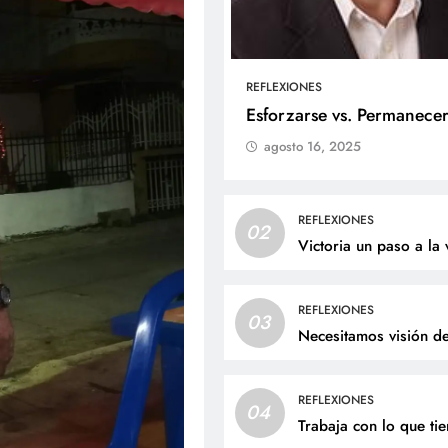
REFLEXIONES
ALES
SOCIALES
Esforzarse vs. Permanece
agosto 16, 2025
liz cumpleaños para doña
Jaime Andrés Bejarano
ta Luz López!
recibirá el sacrament
bautismo este domin
nio 27, 2026
REFLEXIONES
02
junio 27, 2026
Victoria un paso a la 
REFLEXIONES
03
Necesitamos visión d
REFLEXIONES
04
Trabaja con lo que ti