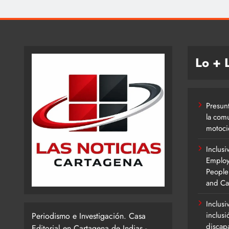
Lo + 
Presun
la com
motoci
Inclus
Employ
People 
and Ca
Inclusi
inclusi
Periodismo e Investigación. Casa
discap
Editorial en Cartagena de Indias -