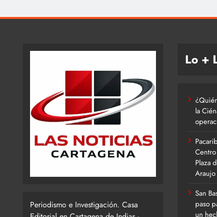
Lo + 
¿Quién
la Cié
operac
Pacarib
Centro 
Plaza d
Araujo
San Ba
paso p
Periodismo e Investigación. Casa
un hech
Editorial en Cartagena de Indias -