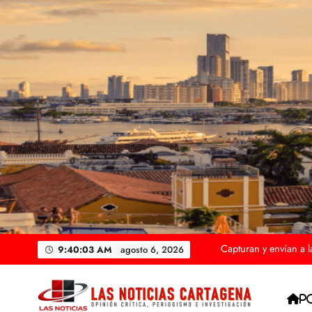
Saltar
al
contenido
Cae el alcalde de Mar
Hospital Universitar
Megaoperativo en Ca
Capturan y envían a l
9:40:05 AM
agosto 6, 2026
Cae el alcalde de Mar
P
Hospital Universitar