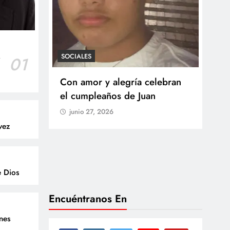
SOCIALES
r
01
SOCI
 Castillo
Con amor y alegría celebran
Ten
o del
el cumpleaños de Juan
Res
go
junio 27, 2026
Arb
vez
Med
lla
ju
e Dios
Encuéntranos En
enes