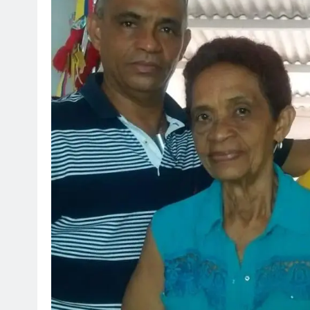
SOCI
¡Fe
Mar
ju