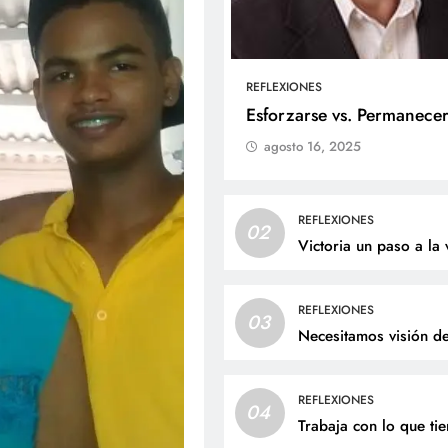
REFLEXIONES
ALES
SOCIALES
Esforzarse vs. Permanece
agosto 16, 2025
liz cumpleaños para doña
Jaime Andrés Bejarano
ta Luz López!
recibirá el sacrament
bautismo este domin
nio 27, 2026
REFLEXIONES
02
junio 27, 2026
Victoria un paso a la 
REFLEXIONES
03
Necesitamos visión d
REFLEXIONES
04
Trabaja con lo que ti