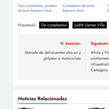
Feliz cumpleaños, Jonathan
Cumpleaños de Jaime
de Jesús Bejarano Pautt
Bejarano Pautt
Etiquetado:
De cumpleaños
Judith Llamas Villa
Navegación
Anterior:
Siguiente:
de
Manada de delincuentes atracan y
Afinia y Po
golpean a motociclista
contrarrest
entradas
infraestruc
Cartagena
Noticias Relacionadas