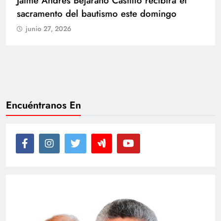
Con amor y alegría celebran el cumpleaños
de Juan
junio 27, 2026
Encuéntranos En