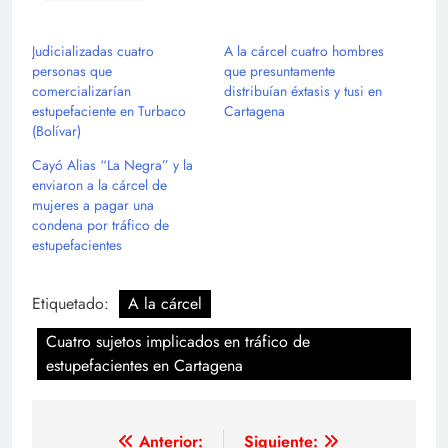
Judicializadas cuatro
A la cárcel cuatro hombres
personas que
que presuntamente
comercializarían
distribuían éxtasis y tusi en
estupefaciente en Turbaco
Cartagena
(Bolívar)
Cayó Alias “La Negra” y la
enviaron a la cárcel de
mujeres a pagar una
condena por tráfico de
estupefacientes
Etiquetado:
A la cárcel
Cuatro sujetos implicados en tráfico de
estupefacientes en Cartagena
Navegación
Anterior:
Siguiente: