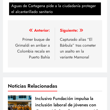
Aguas de Cartagena pide a la ciudadanía proteger
el alcantarillado sanitario
Navegación
Anterior:
Siguiente:
de
Primer buque de
Capturado alias “El
Grimaldi en arribar a
Bárbula” tras cometer
entradas
Colombia recala en
un asalto en la
Puerto Bahía
variante Mamonal
Noticias Relacionadas
Inclusivo Fundación impulsa la
inclusión laboral de jóvenes con