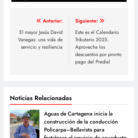
Navegación
Anterior:
Siguiente:
de
El mayor Jesús David
Este es el Calendario
Vanegas: una vida de
Tributario 2025.
entradas
servicio y resiliencia
Aprovecha los
descuentos por pronto
pago del Predial
Noticias Relacionadas
Aguas de Cartagena inicia la
construcción de la conducción
Policarpa–Bellavista para
fortalecer el servicio de acueducto