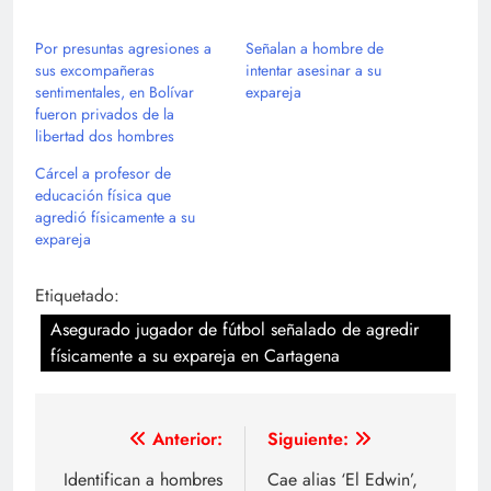
Por presuntas agresiones a
Señalan a hombre de
sus excompañeras
intentar asesinar a su
sentimentales, en Bolívar
expareja
fueron privados de la
libertad dos hombres
Cárcel a profesor de
educación física que
agredió físicamente a su
expareja
Etiquetado:
Asegurado jugador de fútbol señalado de agredir
físicamente a su expareja en Cartagena
Navegación
Anterior:
Siguiente:
de
Identifican a hombres
Cae alias ‘El Edwin’,