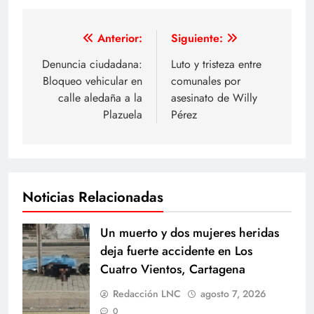
Navegación
Anterior:
Siguiente:
de
Denuncia ciudadana:
Luto y tristeza entre
Bloqueo vehicular en
comunales por
entradas
calle aledaña a la
asesinato de Willy
Plazuela
Pérez
Noticias Relacionadas
Un muerto y dos mujeres heridas
deja fuerte accidente en Los
Cuatro Vientos, Cartagena
Redacción LNC
agosto 7, 2026
0