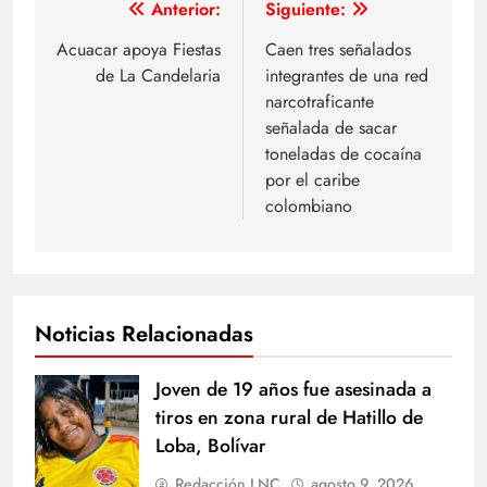
Navegación
Anterior:
Siguiente:
de
Acuacar apoya Fiestas
Caen tres señalados
de La Candelaria
integrantes de una red
entradas
narcotraficante
señalada de sacar
toneladas de cocaína
por el caribe
colombiano
Noticias Relacionadas
Joven de 19 años fue asesinada a
tiros en zona rural de Hatillo de
Loba, Bolívar
Redacción LNC
agosto 9, 2026