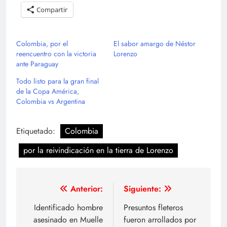
Compartir
Colombia, por el
El sabor amargo de Néstor
reencuentro con la victoria
Lorenzo
ante Paraguay
Todo listo para la gran final
de la Copa América,
Colombia vs Argentina
Etiquetado:
Colombia
por la reivindicación en la tierra de Lorenzo
Navegación
Anterior:
Siguiente:
de
Identificado hombre
Presuntos fleteros
asesinado en Muelle
fueron arrollados por