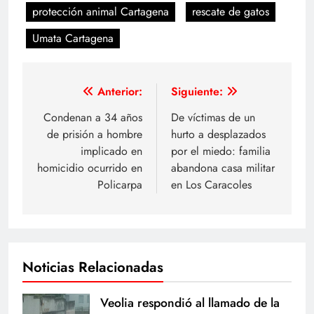
protección animal Cartagena
rescate de gatos
Umata Cartagena
Navegación
Anterior:
Siguiente:
de
Condenan a 34 años
De víctimas de un
de prisión a hombre
hurto a desplazados
entradas
implicado en
por el miedo: familia
homicidio ocurrido en
abandona casa militar
Policarpa
en Los Caracoles
Noticias Relacionadas
Veolia respondió al llamado de la