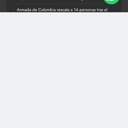
Armada de Colombia rescata a 14 personas tras el
volcamiento de una embarcación en el río Magdalena,
en Pinillos, Bolívar