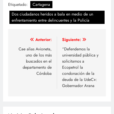
Etiquetado:
Cartagena
Dos ciudadanos heridos a bala en medio de un
enfrentamiento entre delincuentes y la Policía
Navegación
Anterior:
Siguiente:
de
Cae alias Avioneta,
“Defendemos la
uno de los más
universidad pública y
entradas
buscados en el
solicitamos a
departamento de
Ecopetrol la
Córdoba
condonación de la
deuda de la UdeC»:
Gobernador Arana