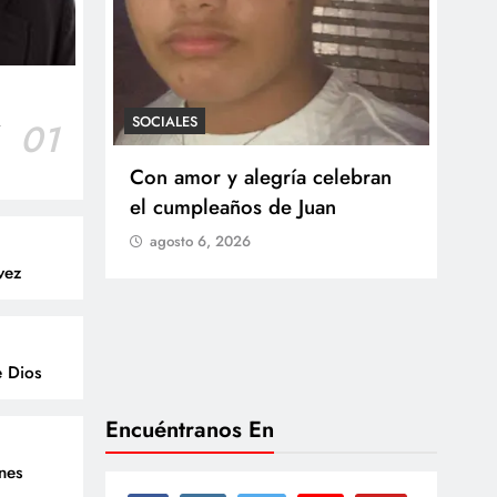
SOCIALES
r
01
SOCI
 Castillo
Con amor y alegría celebran
Ten
o del
el cumpleaños de Juan
Res
go
agosto 6, 2026
Arb
vez
Med
lla
ag
e Dios
Encuéntranos En
enes