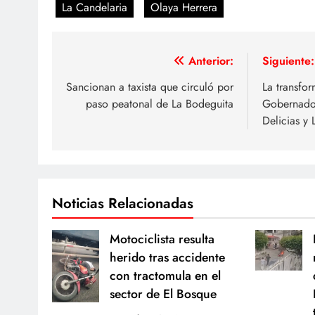
La Candelaria
Olaya Herrera
Navegación
Anterior:
Siguiente:
de
Sancionan a taxista que circuló por
La transfo
paso peatonal de La Bodeguita
Gobernador
entradas
Delicias y
Noticias Relacionadas
Motociclista resulta
herido tras accidente
con tractomula en el
sector de El Bosque