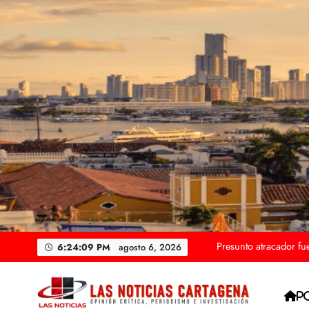
Saltar
al
contenido
Procuraduría ordena
Motocicl
Colombia ratifica pr
Presunto atracador fu
6:24:11 PM
agosto 6, 2026
Procuraduría ordena
P
Motocicl