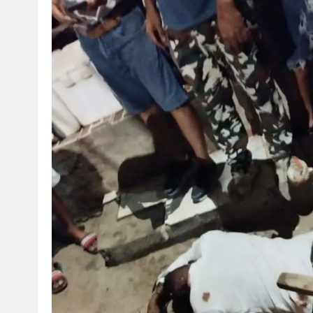
SOCI
¡Fe
Mar
ag