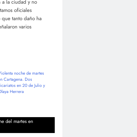
a la ciudad y no
amos oficiales
o que tanto daño ha
eñalaron varios
Violenta noche de martes
en Cartagena. Dos
icariatos en 20 de Julio y
Olaya Herrera
he del martes en