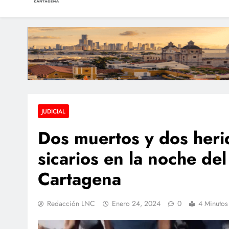
LAS NOTICIAS CARTAGEN
Colombia ratifica pr
Periodismo e Investigación
Presunto atracador fu
Procuraduría ordena
JUDICIAL
Dos muertos y dos heri
sicarios en la noche de
Cartagena
Redacción LNC
Enero 24, 2024
0
4 Minutos