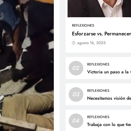
REFLEXIONES
ALES
SOCIALES
Esforzarse vs. Permanece
agosto 16, 2025
liz cumpleaños para doña
Jaime Andrés Bejarano
ta Luz López!
recibirá el sacrament
bautismo este domin
osto 6, 2026
REFLEXIONES
02
agosto 6, 2026
Victoria un paso a la 
REFLEXIONES
03
Necesitamos visión d
REFLEXIONES
04
Trabaja con lo que ti