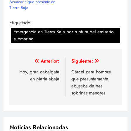
Acuacar sigue presente en
Tierra Baja
Etiquetado:
Emergencia en Tierra Baja por ruptura del emisario
submarino
Navegación
Anterior:
Siguiente:
de
Hoy, gran cabalgata
Cárcel para hombre
en Marialabaja
que presuntamente
entradas
abusaba de tres
sobrinas menores
Noticias Relacionadas