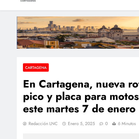
LAS NOTICIAS CARTAGEN
Periodismo e Investigación
Condenan a dos extra
Dos sobrevivientes n
Hallan a una pers
CARTAGENA
En Cartagena, nueva ro
pico y placa para moto
este martes 7 de enero
Redacción LNC
Enero 5, 2025
0
6 Minutos