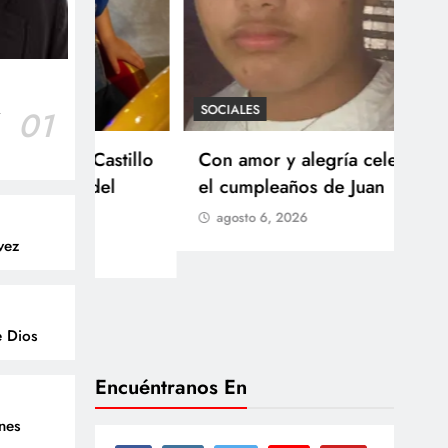
SOCIALES
r
01
SOCI
 Castillo
Con amor y alegría celebran
Ten
o del
el cumpleaños de Juan
Res
go
agosto 6, 2026
Arb
vez
Med
lla
ag
e Dios
Encuéntranos En
enes