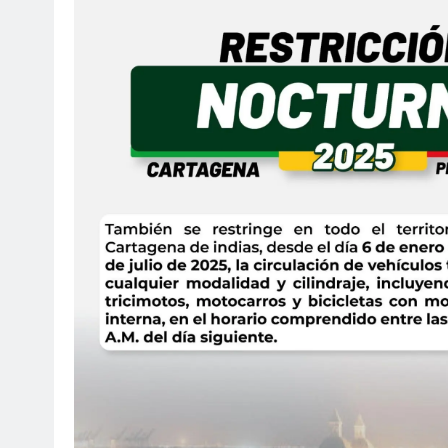
SOCI
¡Fe
Mar
ag