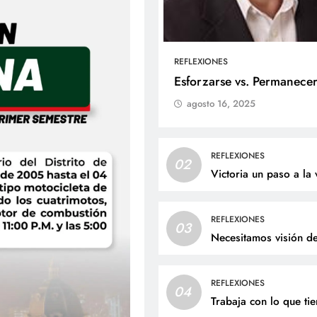
REFLEXIONES
ALES
SOCIALES
Esforzarse vs. Permanece
agosto 16, 2025
liz cumpleaños para doña
Jaime Andrés Bejarano
ta Luz López!
recibirá el sacrament
bautismo este domin
osto 6, 2026
REFLEXIONES
02
agosto 6, 2026
Victoria un paso a la 
REFLEXIONES
03
Necesitamos visión d
REFLEXIONES
04
Trabaja con lo que ti