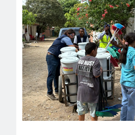
SOCI
¡Fe
Mar
ag