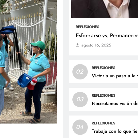
REFLEXIONES
ALES
SOCIALES
Esforzarse vs. Permanece
agosto 16, 2025
liz cumpleaños para doña
Jaime Andrés Bejarano
ta Luz López!
recibirá el sacrament
bautismo este domin
osto 6, 2026
REFLEXIONES
02
agosto 6, 2026
Victoria un paso a la 
REFLEXIONES
03
Necesitamos visión d
REFLEXIONES
04
Trabaja con lo que ti