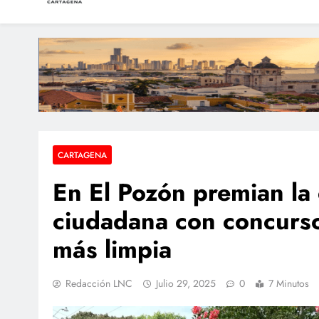
LAS NOTICIAS CARTAGEN
Periodismo e Investigación
Procuraduría ordena
Hospital Universitar
Megaoperativo en Ca
CARTAGENA
En El Pozón premian la 
ciudadana con concurso 
más limpia
Redacción LNC
Julio 29, 2025
0
7 Minutos