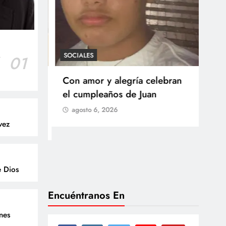
SOCIALES
r
01
SOCI
 Castillo
Con amor y alegría celebran
Ten
o del
el cumpleaños de Juan
Res
go
agosto 6, 2026
Arb
vez
Med
lla
ag
e Dios
Encuéntranos En
enes