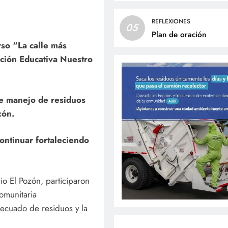
REFLEXIONES
05
Plan de oración
rso “La calle más
ución Educativa Nuestro
de manejo de residuos
zón.
ontinuar fortaleciendo
io El Pozón, participaron
comunitaria
ecuado de residuos y la