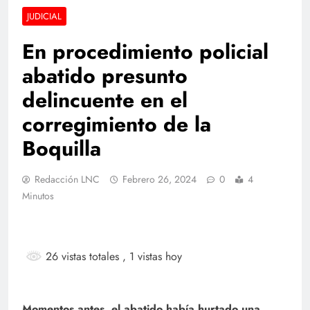
JUDICIAL
En procedimiento policial
abatido presunto
delincuente en el
corregimiento de la
Boquilla
Redacción LNC
Febrero 26, 2024
0
4
Minutos
26 vistas totales
, 1 vistas hoy
Momentos antes, el abatido había hurtado una