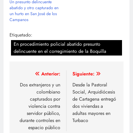
Un presunto delincuente
abatido y otro capturado en
un hurto en San José de los
Campanos
Etiquetado:
En procedimiento policial abatido presunto
delincuente en el corregimiento de la Boquilla
Navegación
Anterior:
Siguiente:
de
Dos extranjeros y un
Desde la Pastoral
colombiano
Social, Arquidiócesis
entradas
capturados por
de Cartagena entregó
violencia contra
dos viviendas a
servidor público,
adultas mayores en
durante controles en
Turbaco
espacio público