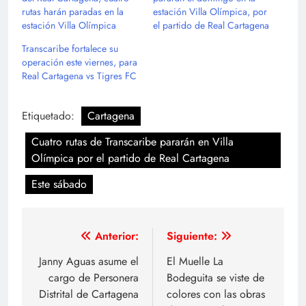
rutas harán paradas en la
estación Villa Olímpica, por
estación Villa Olímpica
el partido de Real Cartagena
Transcaribe fortalece su
operación este viernes, para
Real Cartagena vs Tigres FC
Etiquetado:
Cartagena
Cuatro rutas de Transcaribe pararán en Villa
Olímpica por el partido de Real Cartagena
Este sábado
Navegación
Anterior:
Siguiente:
de
Janny Aguas asume el
El Muelle La
cargo de Personera
Bodeguita se viste de
entradas
Distrital de Cartagena
colores con las obras