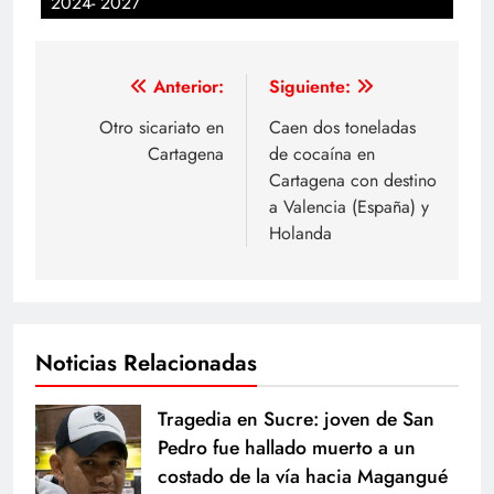
2024- 2027
Navegación
Anterior:
Siguiente:
de
Otro sicariato en
Caen dos toneladas
Cartagena
de cocaína en
entradas
Cartagena con destino
a Valencia (España) y
Holanda
Noticias Relacionadas
Tragedia en Sucre: joven de San
Pedro fue hallado muerto a un
costado de la vía hacia Magangué