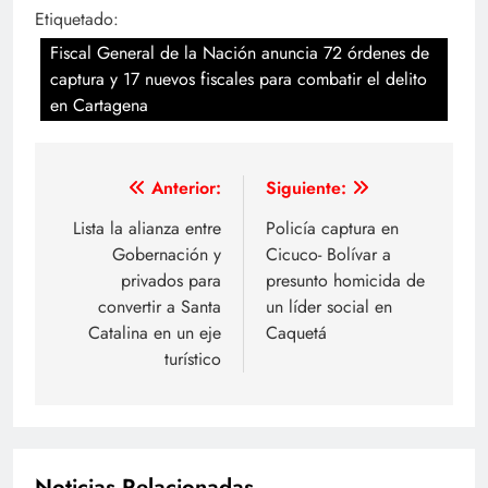
Etiquetado:
Fiscal General de la Nación anuncia 72 órdenes de
captura y 17 nuevos fiscales para combatir el delito
en Cartagena
Navegación
Anterior:
Siguiente:
de
Lista la alianza entre
Policía captura en
Gobernación y
Cicuco- Bolívar a
entradas
privados para
presunto homicida de
convertir a Santa
un líder social en
Catalina en un eje
Caquetá
turístico
Noticias Relacionadas