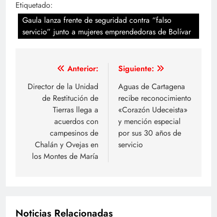
Etiquetado:
Gaula lanza frente de seguridad contra “falso
servicio” junto a mujeres emprendedoras de Bolívar
Navegación
Anterior:
Siguiente:
de
Director de la Unidad
Aguas de Cartagena
de Restitución de
recibe reconocimiento
entradas
Tierras llega a
«Corazón Udeceista»
acuerdos con
y mención especial
campesinos de
por sus 30 años de
Chalán y Ovejas en
servicio
los Montes de María
Noticias Relacionadas