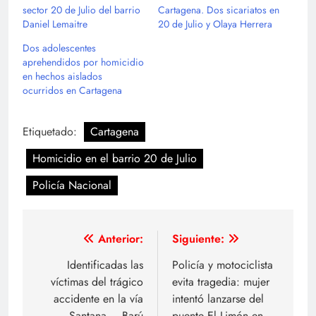
sector 20 de Julio del barrio
Cartagena. Dos sicariatos en
Daniel Lemaitre
20 de Julio y Olaya Herrera
Dos adolescentes
aprehendidos por homicidio
en hechos aislados
ocurridos en Cartagena
Etiquetado:
Cartagena
Homicidio en el barrio 20 de Julio
Policía Nacional
Navegación
Anterior:
Siguiente:
de
Identificadas las
Policía y motociclista
víctimas del trágico
evita tragedia: mujer
entradas
accidente en la vía
intentó lanzarse del
Santana – Barú
puente El Limón en