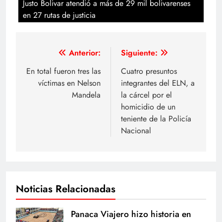
Justo Bolivar atendió a más de 29 mil bolivarenses
en 27 rutas de justicia
Navegación
Anterior:
Siguiente:
de
En total fueron tres las
Cuatro presuntos
víctimas en Nelson
integrantes del ELN, a
entradas
Mandela
la cárcel por el
homicidio de un
teniente de la Policía
Nacional
Noticias Relacionadas
Panaca Viajero hizo historia en