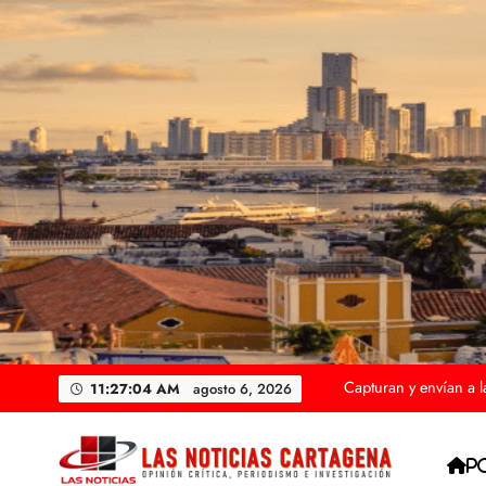
Saltar
al
contenido
Cae el alcalde de Mar
Hospital Universitar
Megaoperativo en Ca
Capturan y envían a l
11:27:06 AM
agosto 6, 2026
Cae el alcalde de Mar
P
Hospital Universitar