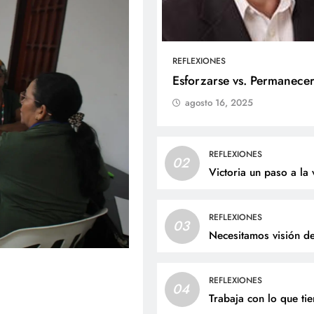
REFLEXIONES
ALES
SOCIALES
Esforzarse vs. Permanece
agosto 16, 2025
liz cumpleaños para doña
Jaime Andrés Bejarano
ta Luz López!
recibirá el sacrament
bautismo este domin
osto 5, 2026
REFLEXIONES
02
agosto 5, 2026
Victoria un paso a la 
REFLEXIONES
03
Necesitamos visión d
REFLEXIONES
04
Trabaja con lo que ti