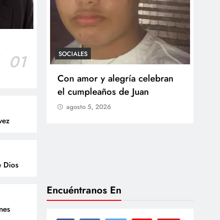
SOCIALES
r
01
SOCI
 Castillo
Con amor y alegría celebran
Ten
o del
el cumpleaños de Juan
Res
go
agosto 5, 2026
Arb
vez
Med
lla
ag
e Dios
Encuéntranos En
enes