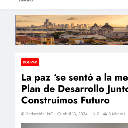
LAS NOTICIAS CARTAGEN
Periodismo e Investigación
Megaoperativo en Ca
Capturan y envían a l
Cae el alcalde de Mar
BOLIVAR
La paz ‘se sentó a la me
Plan de Desarrollo Junt
Construimos Futuro
Redacción LNC
Abril 13, 2024
0
3 Minutos