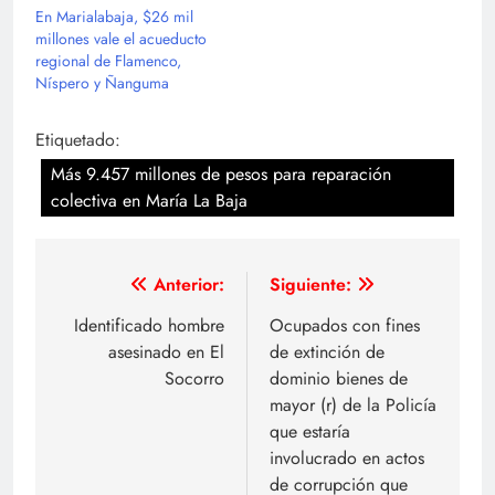
En Marialabaja, $26 mil
millones vale el acueducto
regional de Flamenco,
Níspero y Ñanguma
Etiquetado:
Más 9.457 millones de pesos para reparación
colectiva en María La Baja
Navegación
Anterior:
Siguiente:
de
Identificado hombre
Ocupados con fines
asesinado en El
de extinción de
entradas
Socorro
dominio bienes de
mayor (r) de la Policía
que estaría
involucrado en actos
de corrupción que