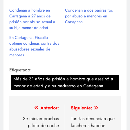
Condenan a hombre en
Condenan a dos padrastros
Cartagena a 27 años de
por abuso a menores en
prisión por abuso sexual a
Cartagena
su hija menor de edad
En Cartagena, Fiscalía
obtiene condenas contra dos
abusadores sexuales de
menores
Etiquetado:
Más de 31 años de prisión a hombre que asesinó a
menor de edad y a su padrastro en Cartagena
Navegación
Anterior:
Siguiente:
de
Se inician pruebas
Turistas denuncian que
piloto de coche
lancheros habrían