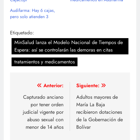
Audifarma: Hay 6 cajas,
pero solo atienden 3
Etiquetado:
MinSalud lanza el Modelo Nacional de Tiempos de
Espera: así se controlarán las demoras en citas
tratamientos y medicamentos
Navegación
Anterior:
Siguiente:
de
Capturado anciano
Adultos mayores de
por tener orden
María La Baja
entradas
judicial vigente por
recibieron dotaciones
abuso sexual con
de la Gobernación de
menor de 14 años
Bolívar