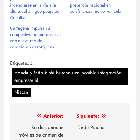
incendiarse en la vía a la
presencia nacional en
altura del antiguo peaje de
autofinanciamiento vehicular
Ceballos
Cartagena impulsa su
competitividad empresarial
con nueva red de
conexiones estratégicas
Etiquetado:
Honda y Mitsubishi buscan una posible integración
empresarial
Nissan
Navegación
Anterior:
Siguiente:
de
Se desconocen
¡Tarde Piache!
móviles de crimen de
entradas