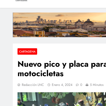
LAS NOTICIAS CARTAGEN
Periodismo e Investigación
Condenan a dos extra
Dos sobrevivientes n
Hallan a una pers
CARTAGENA
Nuevo pico y placa par
motocicletas
Redacción LNC
Enero 4, 2024
0
5 Minutos