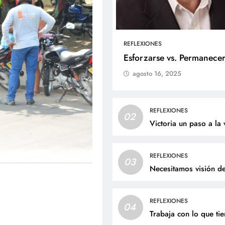
REFLEXIONES
ALES
SOCIALES
Esforzarse vs. Permanece
agosto 16, 2025
liz cumpleaños para doña
Jaime Andrés Bejarano
ta Luz López!
recibirá el sacrament
bautismo este domin
osto 6, 2026
REFLEXIONES
02
agosto 6, 2026
Victoria un paso a la 
REFLEXIONES
03
Necesitamos visión d
REFLEXIONES
04
Trabaja con lo que ti