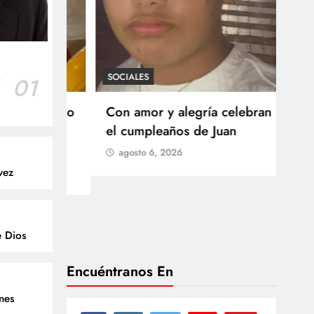
SOCIALES
r
01
SOCI
 Castillo
Con amor y alegría celebran
Ten
o del
el cumpleaños de Juan
Res
go
agosto 6, 2026
Arb
vez
Med
lla
ag
e Dios
Encuéntranos En
enes