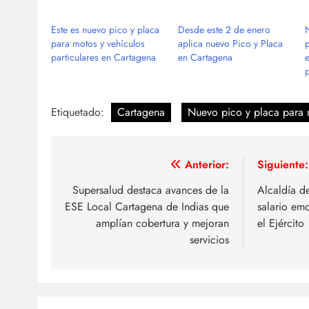
Este es nuevo pico y placa
Desde este 2 de enero
para motos y vehículos
aplica nuevo Pico y Placa
particulares en Cartagena
en Cartagena
e
Etiquetado:
Cartagena
Nuevo pico y placa para 
Navegación
Anterior:
Siguiente:
de
Supersalud destaca avances de la
Alcaldía d
ESE Local Cartagena de Indias que
salario emo
entradas
amplían cobertura y mejoran
el Ejército
servicios