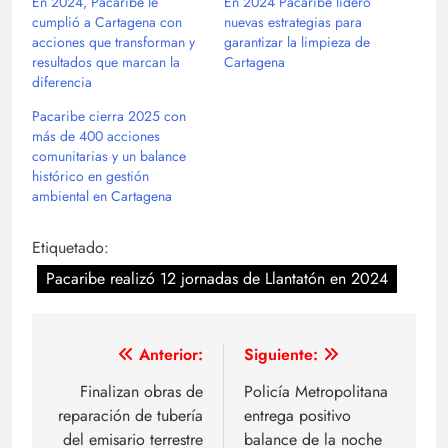
En 2024, Pacaribe le
En 2024 Pacaribe lideró
cumplió a Cartagena con
nuevas estrategias para
acciones que transforman y
garantizar la limpieza de
resultados que marcan la
Cartagena
diferencia
Pacaribe cierra 2025 con
más de 400 acciones
comunitarias y un balance
histórico en gestión
ambiental en Cartagena
Etiquetado:
Pacaribe realizó 12 jornadas de Llantatón en 2024
Navegación
Anterior:
Siguiente:
de
Finalizan obras de
Policía Metropolitana
reparación de tubería
entrega positivo
entradas
del emisario terrestre
balance de la noche