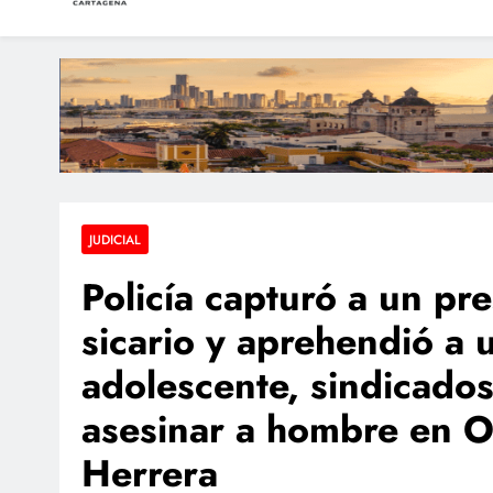
LAS NOTICIAS CARTAGEN
Periodismo e Investigación
Identifican al motocicl
Un muerto y do
Policía abatió a a
JUDICIAL
Policía capturó a un pr
sicario y aprehendió a 
adolescente, sindicado
asesinar a hombre en O
Herrera