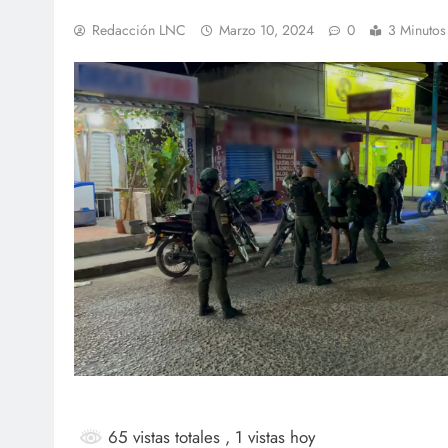
Redacción LNC
Marzo 10, 2024
0
3 Minutos
SOCI
¡Fe
Mar
ag
65 vistas totales
, 1 vistas hoy