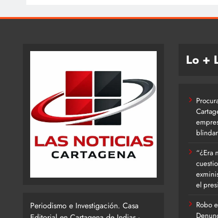
Lo + 
Procur
Cartag
empres
blindar
“¿Era n
cuesti
exmini
el pres
Robo e
Periodismo e Investigación. Casa
Denunc
Editorial en Cartagena de Indias -