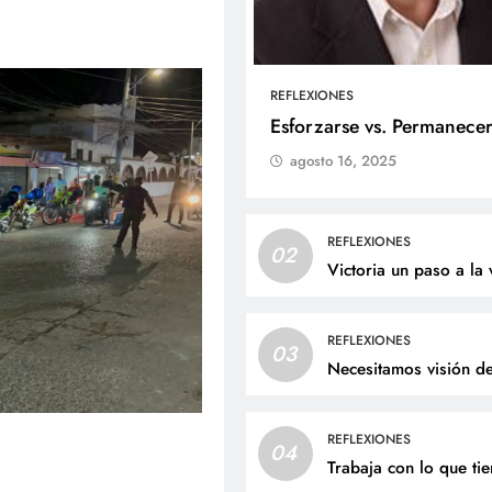
REFLEXIONES
ALES
SOCIALES
Esforzarse vs. Permanece
agosto 16, 2025
liz cumpleaños para doña
Jaime Andrés Bejarano
ta Luz López!
recibirá el sacrament
bautismo este domin
osto 8, 2026
REFLEXIONES
02
agosto 8, 2026
Victoria un paso a la 
REFLEXIONES
03
Necesitamos visión d
REFLEXIONES
04
Trabaja con lo que ti