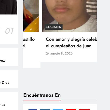
SOCIALES
r
01
SOCI
 Castillo
Con amor y alegría celebran
Ten
o del
el cumpleaños de Juan
Res
go
agosto 8, 2026
Arb
vez
Med
lla
ag
e Dios
Encuéntranos En
enes