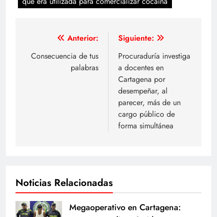
que era utilizada para comercializar cocaína
Navegación
Anterior:
Siguiente:
de
Consecuencia de tus
Procuraduría investiga
palabras
a docentes en
entradas
Cartagena por
desempeñar, al
parecer, más de un
cargo público de
forma simultánea
Noticias Relacionadas
Megaoperativo en Cartagena: