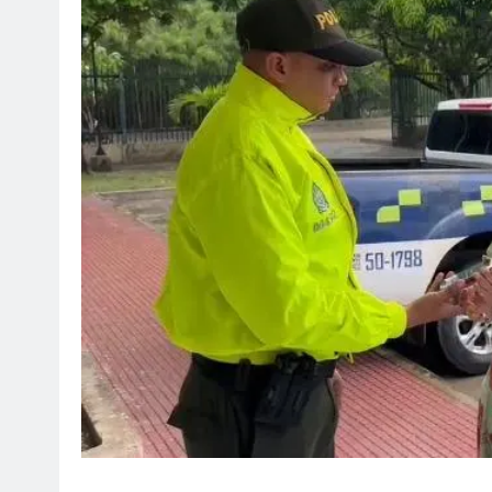
SOCI
¡Fe
Mar
ag