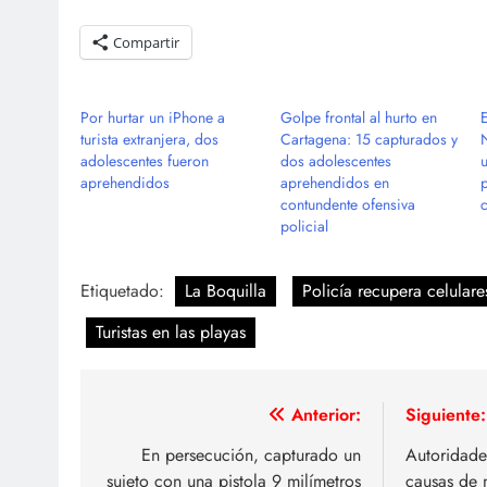
Compartir
Por hurtar un iPhone a
Golpe frontal al hurto en
E
turista extranjera, dos
Cartagena: 15 capturados y
adolescentes fueron
dos adolescentes
aprehendidos
aprehendidos en
contundente ofensiva
policial
Etiquetado:
La Boquilla
Policía recupera celulare
Turistas en las playas
Navegación
Anterior:
Siguiente:
de
En persecución, capturado un
Autoridade
sujeto con una pistola 9 milímetros
causas de 