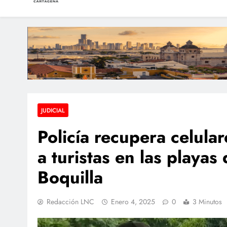
LAS NOTICIAS CARTAGEN
Periodismo e Investigación
Condenan a dos extra
Dos sobrevivientes n
Hallan a una pers
JUDICIAL
Policía recupera celula
a turistas en las playas
Boquilla
Redacción LNC
Enero 4, 2025
0
3 Minutos