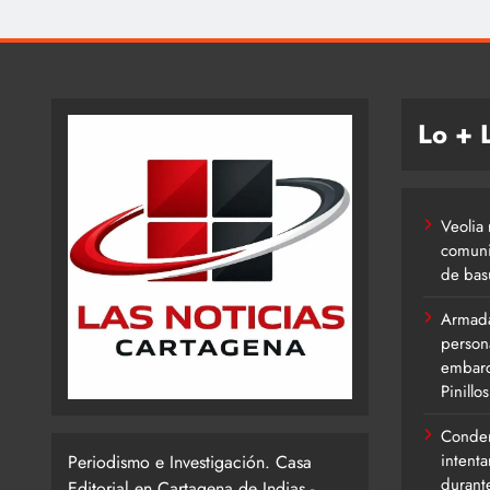
Lo + 
Veolia 
comuni
de bas
Armada
person
embarc
Pinillos
Conden
intent
Periodismo e Investigación. Casa
durant
Editorial en Cartagena de Indias -