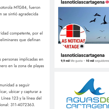
Motorola MTG84, fueron
n se sintió agradecida
ridad competente, por el
reliminares que definan
s personas implicadas en
nero en la zona de playas
omunidad a seguir
car, ubicar y capturar a
 Línea 123 y la línea del
ional: 311-4072363.