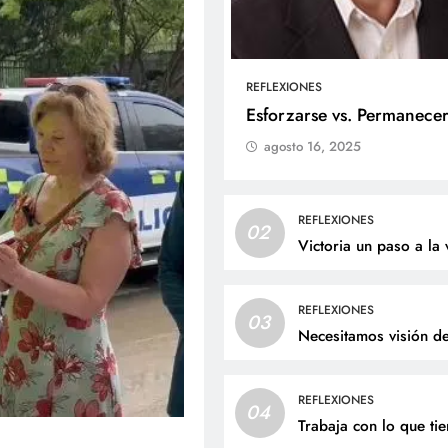
REFLEXIONES
ALES
SOCIALES
Esforzarse vs. Permanece
agosto 16, 2025
liz cumpleaños para doña
Jaime Andrés Bejarano
ta Luz López!
recibirá el sacrament
bautismo este domin
osto 7, 2026
REFLEXIONES
02
agosto 7, 2026
Victoria un paso a la 
REFLEXIONES
03
Necesitamos visión d
REFLEXIONES
04
Trabaja con lo que ti