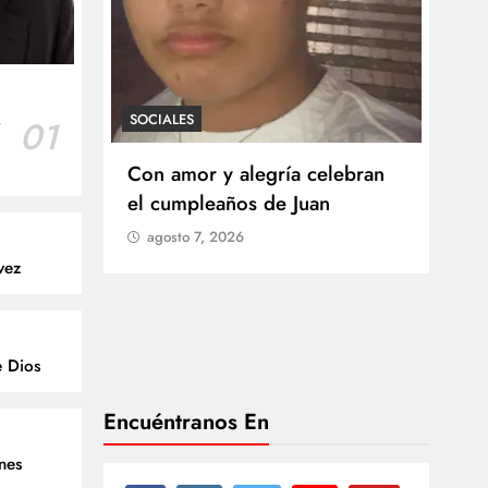
SOCIALES
r
01
SOCI
 Castillo
Con amor y alegría celebran
Ten
o del
el cumpleaños de Juan
Res
go
agosto 7, 2026
Arb
vez
Med
lla
ag
e Dios
Encuéntranos En
enes