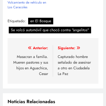
Volcamiento de vehículo en
Los Caracoles
Etiquetado:
en El Bosque
Se volcó automóvil que chocó contra "angelitos"
Navegación
Anterior:
Siguiente:
de
Masacran a familia.
Capturado hombre
Mueren pastores y sus
señalado de asesinar
entradas
hijos en Aguachica,
a otro en Ciudadela
Cesar
La Paz
Noticias Relacionadas