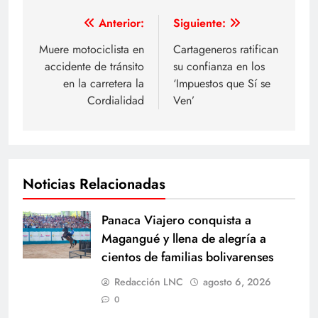
Navegación
Anterior:
Siguiente:
de
Muere motociclista en
Cartageneros ratifican
accidente de tránsito
su confianza en los
entradas
en la carretera la
‘Impuestos que Sí se
Cordialidad
Ven’
Noticias Relacionadas
Panaca Viajero conquista a
Magangué y llena de alegría a
cientos de familias bolivarenses
Redacción LNC
agosto 6, 2026
0