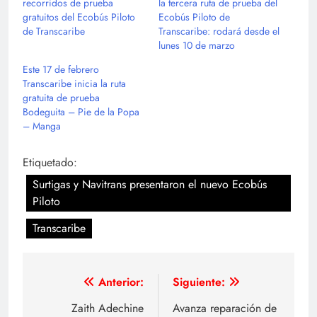
recorridos de prueba
la tercera ruta de prueba del
gratuitos del Ecobús Piloto
Ecobús Piloto de
de Transcaribe
Transcaribe: rodará desde el
lunes 10 de marzo
Este 17 de febrero
Transcaribe inicia la ruta
gratuita de prueba
Bodeguita – Pie de la Popa
– Manga
Etiquetado:
Surtigas y Navitrans presentaron el nuevo Ecobús
Piloto
Transcaribe
Navegación
Anterior:
Siguiente:
de
Zaith Adechine
Avanza reparación de