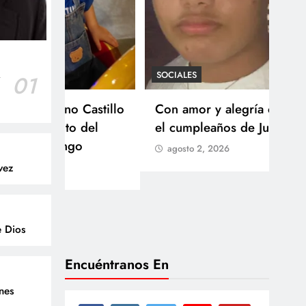
SOCIALES
r
01
SOCI
 Castillo
Con amor y alegría celebran
Ten
o del
el cumpleaños de Juan
Res
go
agosto 2, 2026
Arb
vez
Med
lla
ag
e Dios
Encuéntranos En
enes