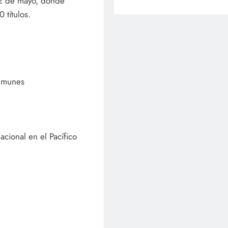
l 2 de mayo, donde
 títulos.
inmunes
cional en el Pacífico