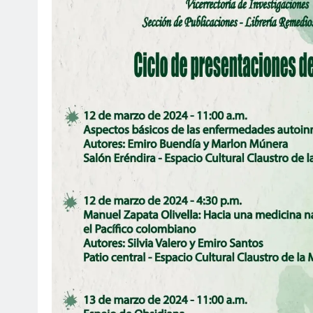
SOCI
¡Fe
Mar
ag