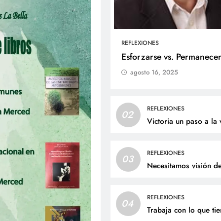
REFLEXIONES
ALES
SOCIALES
Esforzarse vs. Permanece
agosto 16, 2025
liz cumpleaños para doña
Jaime Andrés Bejarano
ta Luz López!
recibirá el sacrament
bautismo este domin
osto 2, 2026
REFLEXIONES
02
agosto 2, 2026
Victoria un paso a la 
REFLEXIONES
03
Necesitamos visión d
REFLEXIONES
04
Trabaja con lo que ti