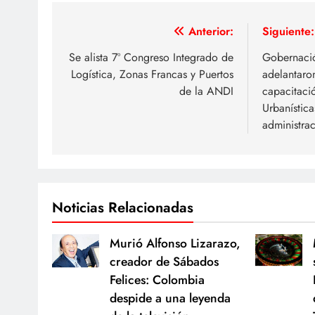
Navegación
Anterior:
Siguiente:
de
Se alista 7º Congreso Integrado de
Gobernació
Logística, Zonas Francas y Puertos
adelantaro
entradas
de la ANDI
capacitaci
Urbanística
administra
Noticias Relacionadas
Murió Alfonso Lizarazo,
creador de Sábados
Felices: Colombia
despide a una leyenda