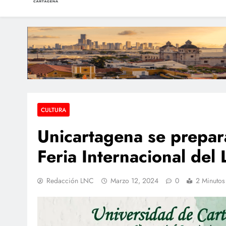
LAS NOTICIAS CARTAGEN
Periodismo e Investigación
Condenan a dos extra
Dos sobrevivientes n
Hallan a una pers
CULTURA
Unicartagena se prepar
Feria Internacional del 
Redacción LNC
Marzo 12, 2024
0
2 Minutos