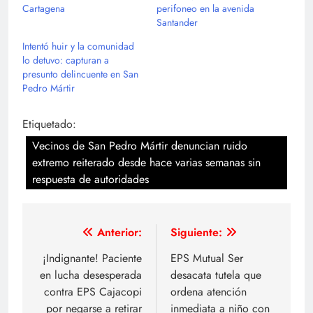
Cartagena
perifoneo en la avenida
Santander
Intentó huir y la comunidad
lo detuvo: capturan a
presunto delincuente en San
Pedro Mártir
Etiquetado:
Vecinos de San Pedro Mártir denuncian ruido
extremo reiterado desde hace varias semanas sin
respuesta de autoridades
Navegación
Anterior:
Siguiente:
de
¡Indignante! Paciente
EPS Mutual Ser
en lucha desesperada
desacata tutela que
entradas
contra EPS Cajacopi
ordena atención
por negarse a retirar
inmediata a niño con