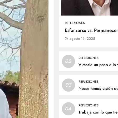
REFLEXIONES
ALES
SOCIALES
Esforzarse vs. Permanece
agosto 16, 2025
me Andrés Bejarano Castillo
Con amor y alegría c
ibirá el sacramento del
el cumpleaños de Jua
tismo este domingo
agosto 6, 2026
REFLEXIONES
02
osto 6, 2026
Victoria un paso a la 
REFLEXIONES
03
Necesitamos visión d
REFLEXIONES
04
Trabaja con lo que ti