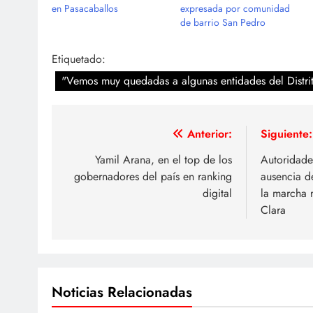
en Pasacaballos
expresada por comunidad
de barrio San Pedro
Etiquetado:
"Vemos muy quedadas a algunas entidades del Distri
Navegación
Anterior:
Siguiente:
de
Yamil Arana, en el top de los
Autoridade
gobernadores del país en ranking
ausencia de
entradas
digital
la marcha r
Clara
Noticias Relacionadas