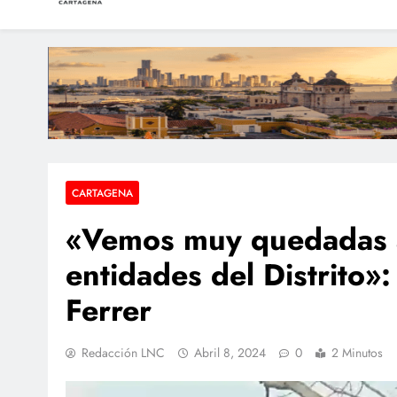
LAS NOTICIAS CARTAGEN
Periodismo e Investigación
Armada de Colombia
Condenan a dos extra
CARTAGENA
«Vemos muy quedadas 
entidades del Distrito»
Ferrer
Redacción LNC
Abril 8, 2024
0
2 Minutos