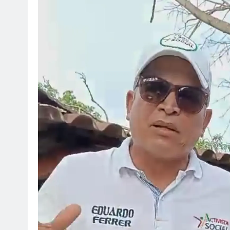
SOCIALES
SOCI
¡Feliz cumpleaños para doña
Jai
Marta Luz López!
rec
bau
agosto 6, 2026
ag