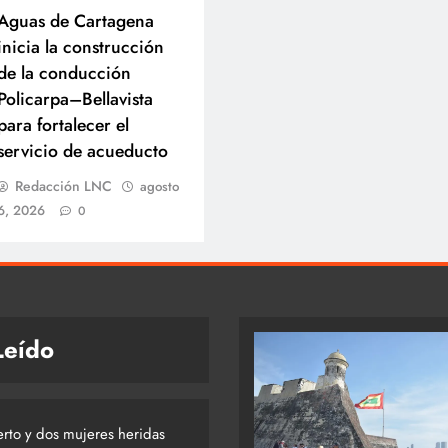
Aguas de Cartagena
inicia la construcción
de la conducción
Policarpa–Bellavista
para fortalecer el
servicio de acueducto
Redacción LNC
agosto
6, 2026
0
Leído
rto y dos mujeres heridas