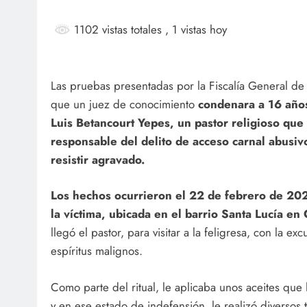
1102 vistas totales
, 1 vistas hoy
SOCI
Las pruebas presentadas por la Fiscalía General de
que un juez de conocimiento
condenara a 16 años
¡Fe
Luis Betancourt Yepes, un pastor religioso que
Mar
responsable del delito de acceso carnal abusiv
ag
resistir agravado.
Los hechos ocurrieron el 22 de febrero de 202
la víctima, ubicada en el barrio Santa Lucía en 
llegó el pastor, para visitar a la feligresa, con la ex
espíritus malignos.
Como parte del ritual, le aplicaba unos aceites qu
y en ese estado de indefensión, le realizó diversos