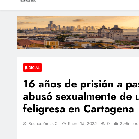
LAS NOTICIAS CARTAGEN
Periodismo e Investigación
Hospital Universitar
Megaoperativo en Ca
Capturan y envían a l
JUDICIAL
16 años de prisión a pa
abusó sexualmente de 
feligresa en Cartagena
Redacción LNC
Enero 15, 2025
0
2 Minutos