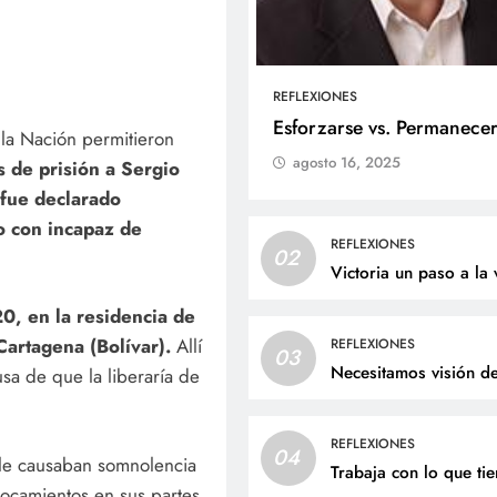
REFLEXIONES
ALES
SOCIALES
Esforzarse vs. Permanece
 la Nación permitieron
agosto 16, 2025
 de prisión a Sergio
liz cumpleaños para doña
Jaime Andrés Bejarano
 fue declarado
ta Luz López!
recibirá el sacrament
o con incapaz de
bautismo este domin
osto 4, 2026
REFLEXIONES
02
agosto 4, 2026
Victoria un paso a la 
0, en la residencia de
Cartagena (Bolívar).
Allí
REFLEXIONES
03
Necesitamos visión d
cusa de que la liberaría de
REFLEXIONES
04
e le causaban somnolencia
Trabaja con lo que ti
 tocamientos en sus partes