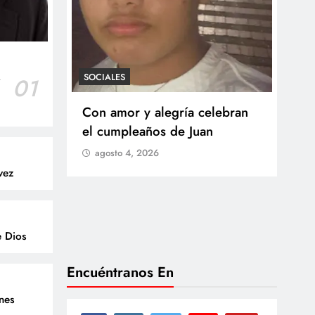
SOCIALES
r
01
SOCI
 Castillo
Con amor y alegría celebran
Ten
o del
el cumpleaños de Juan
Res
go
agosto 4, 2026
Arb
vez
Med
lla
ag
e Dios
Encuéntranos En
enes