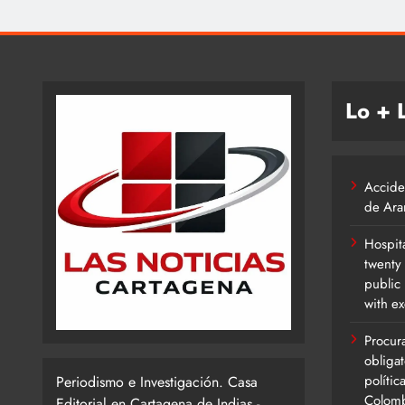
Lo + 
Acciden
de Ara
Hospita
twenty
public
with ex
Procur
obligat
polític
Periodismo e Investigación. Casa
Colom
Editorial en Cartagena de Indias -