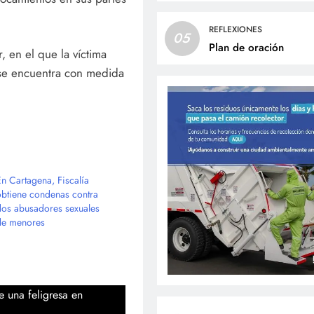
REFLEXIONES
05
Plan de oración
 en el que la víctima
al se encuentra con medida
En Cartagena, Fiscalía
obtiene condenas contra
dos abusadores sexuales
de menores
e una feligresa en