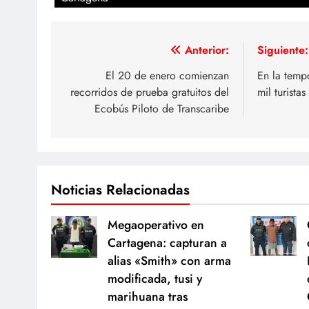
Navegación
Anterior:
Siguiente:
de
El 20 de enero comienzan
En la temp
recorridos de prueba gratuitos del
mil turista
entradas
Ecobús Piloto de Transcaribe
Noticias Relacionadas
Megaoperativo en
Cartagena: capturan a
alias «Smith» con arma
modificada, tusi y
marihuana tras