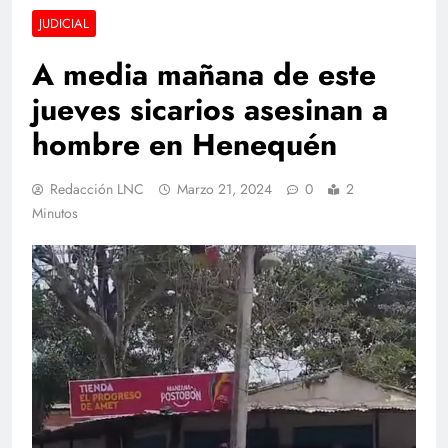
JUDICIAL
A media mañana de este
jueves sicarios asesinan a
hombre en Henequén
Redacción LNC
Marzo 21, 2024
0
2
Minutos