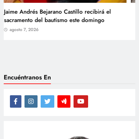
Con amor y alegría celebran el cumpleaños
de Juan
agosto 7, 2026
Encuéntranos En