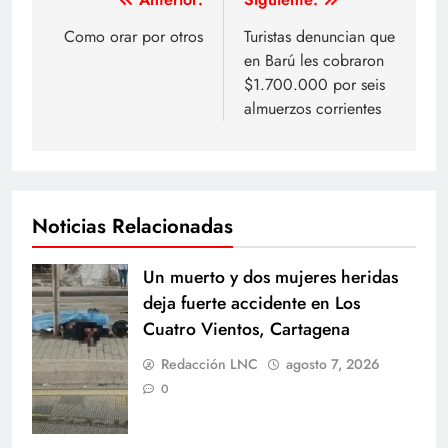
Navegación
de
Como orar por otros
Turistas denuncian que
en Barú les cobraron
entradas
$1.700.000 por seis
almuerzos corrientes
Noticias Relacionadas
Un muerto y dos mujeres heridas
deja fuerte accidente en Los
Cuatro Vientos, Cartagena
Redacción LNC
agosto 7, 2026
0