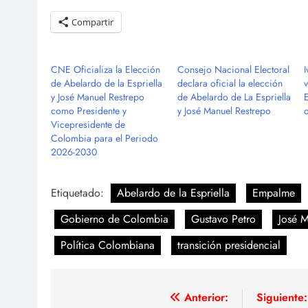
Compartir
CNE Oficializa la Elección
Consejo Nacional Electoral
de Abelardo de la Espriella
declara oficial la elección
y José Manuel Restrepo
de Abelardo de La Espriella
como Presidente y
y José Manuel Restrepo
Vicepresidente de
Colombia para el Periodo
2026-2030
Etiquetado:
Abelardo de la Espriella
Empalme
Gobierno de Colombia
Gustavo Petro
José 
Política Colombiana
transición presidencial
Navegación
Anterior:
Siguiente: