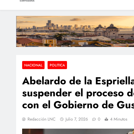
LAS NOTICIAS CARTAGEN
Periodismo e Investigación
Condenan a dos extra
Dos sobrevivientes n
Hallan a una pers
NACIONAL
POLITICA
Abelardo de la Espriell
suspender el proceso 
con el Gobierno de Gus
Redacción LNC
Julio 7, 2026
0
4 Minutos