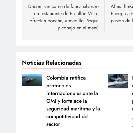
de
Decomisan carne de fauna silvestre
Afinia llev
en restaurante de Escallón Villa:
Energía a B
entradas
ofrecían ponche, armadillo, ñeque
pasión de 
y conejo en el menú
Noticias Relacionadas
Colombia ratifica
protocolos
internacionales ante la
OMI y fortalece la
seguridad marítima y la
competitividad del
sector