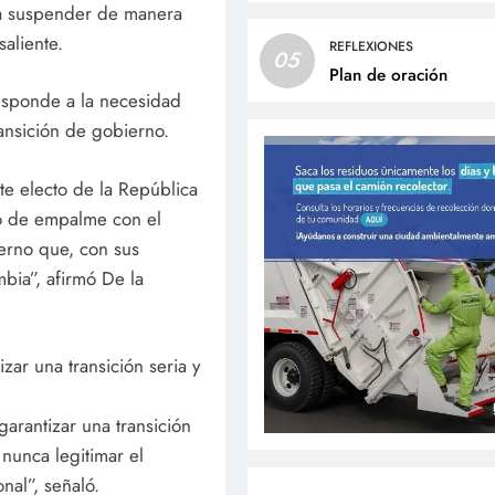
ara suspender de manera
aliente.
REFLEXIONES
05
Plan de oración
responde a la necesidad
ransición de gobierno.
te electo de la República
o de empalme con el
erno que, con sus
bia”, afirmó De la
zar una transición seria y
garantizar una transición
 nunca legitimar el
nal”, señaló.