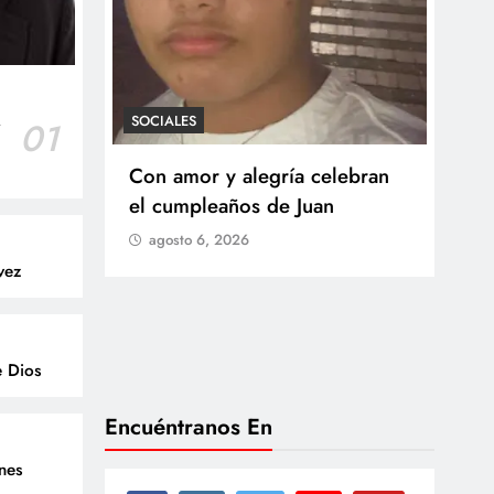
SOCIALES
r
01
SOCI
 Castillo
Con amor y alegría celebran
Ten
o del
el cumpleaños de Juan
Res
go
agosto 6, 2026
Arb
vez
Med
lla
ag
e Dios
Encuéntranos En
enes