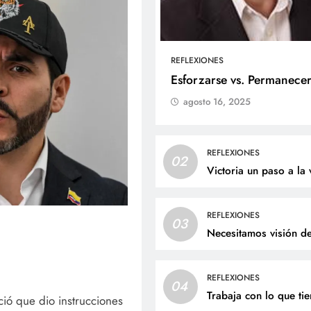
REFLEXIONES
ALES
SOCIALES
Esforzarse vs. Permanece
agosto 16, 2025
liz cumpleaños para doña
Jaime Andrés Bejarano
ta Luz López!
recibirá el sacrament
bautismo este domin
osto 6, 2026
REFLEXIONES
02
agosto 6, 2026
Victoria un paso a la 
REFLEXIONES
03
Necesitamos visión d
REFLEXIONES
04
Trabaja con lo que ti
ció que dio instrucciones