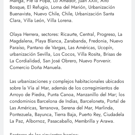
Manga, Pie la Popa, Lo Amador, Juan XXIII, Alto
Bosque, El Refugio, Loma del Marión, Urbanización
Buenavista, Nuevo Chile, Chile, Urbanización Santa
Clara, Villa León, Villa Lorena.
Olaya Herrera, sectores: Ricaurte, Central, Progreso, La
Magdalena, Playa Blanca, Zarabanda, Fredonia, Nuevo
Paraíso, Pantano de Vargas, Las Américas, Ucopín,
urbanización Sevilla, Los Cocos, Villa Rosita, Brisas de
La Cordialidad, San José Obrero, Nuevo Porvenir.
Comercio Doña Manuela.
Las urbanizaciones y complejos habitacionales ubicados
sobre la Vía al Mar, además de los corregimientos de
Arroyo de Piedra, Punta Canoa, Manzanillo del Mar; los
condominios Barcelona de Indias, Barceloneta, Portal de
Las Américas, Terranova, Serena del Mar, Marlinda,
Pontezuela, Bayunca, Tierra Baja, Puerto Rey, Ciudadela
La Paz, Albornoz, Pasacaballo, Membrilla y Arawa.
Sectores de los siguientes barrios: