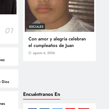
SOCIALES
r
01
SOCI
 Castillo
Con amor y alegría celebran
Ten
o del
el cumpleaños de Juan
Res
go
agosto 6, 2026
Arb
vez
Med
lla
ag
e Dios
Encuéntranos En
enes