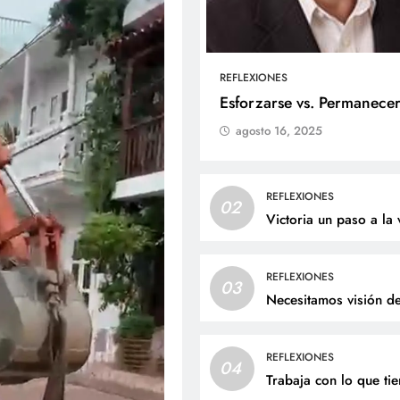
REFLEXIONES
ALES
SOCIALES
Esforzarse vs. Permanece
agosto 16, 2025
liz cumpleaños para doña
Jaime Andrés Bejarano
ta Luz López!
recibirá el sacrament
bautismo este domin
osto 6, 2026
REFLEXIONES
02
agosto 6, 2026
Victoria un paso a la 
REFLEXIONES
03
Necesitamos visión d
REFLEXIONES
04
Trabaja con lo que ti