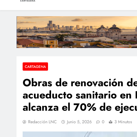
LAS NOTICIAS CARTAGEN
Periodismo e Investigación
Motocicl
Colombia ratifica pr
Presunto atracador fu
CARTAGENA
Obras de renovación de
acueducto sanitario en 
alcanza el 70% de ejec
Redacción LNC
Junio 5, 2026
0
3 Minutos