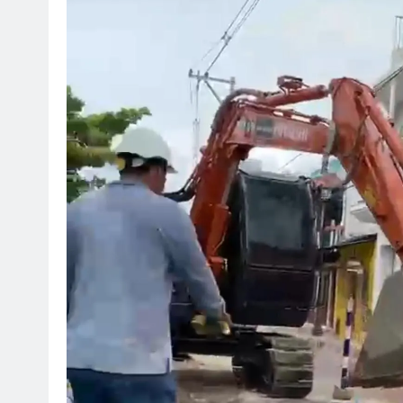
SOCI
¡Fe
Mar
ag