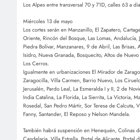
Los Alpes entre transversal 70 y 71D, calles 63 a di
Miércoles 13 de mayo
Los cortes serán en Manzanillo, El Zapatero, Cartag
Oriente, Rincón del Bosque, Las Lomas, Andalucía, 
Piedra Bolívar, Manzanares, 9 de Abril, Las Brisas, A
Isidro, Nueva Granada, Bosquecito, Altos de Nuevo
Los Cerros.
Igualmente en urbanizaciones El Mirador de Zaragoc
Zaragocilla, Villa Carmen, Barrio Nuevo, Los Cirue
Jerusalén, Pardo Leal, La Esmeralda I y II, 2 de Nov
India Catalina, La Florida, La Sierrita, La Victoria, 
Rosedal, San Pedro Mártir, Sor Teresa de Calcuta, Vil
Fanny, Santander, El Reposo y Nelson Mandela.
También habrá suspensión en Henequén, Colinas de 
Candelaria, Villa Estrella, Portal de Alicante, Portal