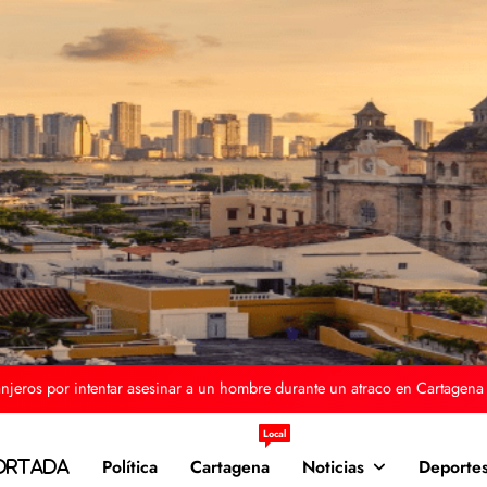
adaron durante 12 horas para salvar sus vidas tras naufragio cerca de Isla
Tintipán
lias “El Menor” durante un presunto hurto en la avenida Crisanto Luque de
Cartagena
 rescata a 14 personas tras el volcamiento de una embarcación en el río
Magdalena, en Pinillos, Bolívar
njeros por intentar asesinar a un hombre durante un atraco en Cartagena
adaron durante 12 horas para salvar sus vidas tras naufragio cerca de Isla
Local
Tintipán
Política
Cartagena
Noticias
Deporte
ortada
lias “El Menor” durante un presunto hurto en la avenida Crisanto Luque de