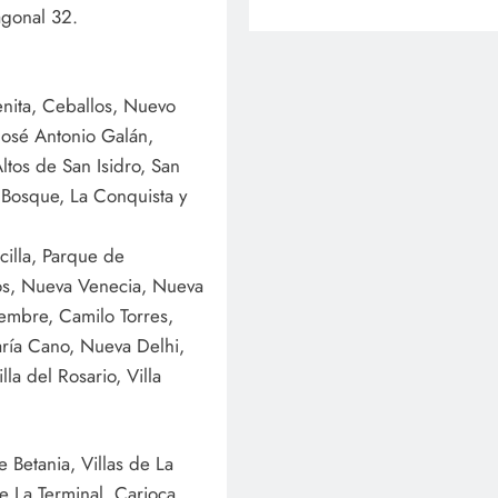
agonal 32.
enita, Ceballos, Nuevo
José Antonio Galán,
ltos de San Isidro, San
 Bosque, La Conquista y
illa, Parque de
los, Nueva Venecia, Nueva
iembre, Camilo Torres,
María Cano, Nueva Delhi,
la del Rosario, Villa
Betania, Villas de La
 de La Terminal, Carioca