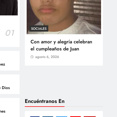
SOCIALES
r
01
SOCI
 Castillo
Con amor y alegría celebran
Ten
o del
el cumpleaños de Juan
Res
go
agosto 6, 2026
Arb
vez
Med
lla
ag
e Dios
Encuéntranos En
enes