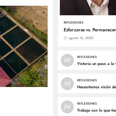
REFLEXIONES
ALES
SOCIALES
Esforzarse vs. Permanece
agosto 16, 2025
liz cumpleaños para doña
Jaime Andrés Bejarano
ta Luz López!
recibirá el sacrament
bautismo este domin
osto 6, 2026
REFLEXIONES
02
agosto 6, 2026
Victoria un paso a la 
REFLEXIONES
03
Necesitamos visión d
REFLEXIONES
04
Trabaja con lo que ti