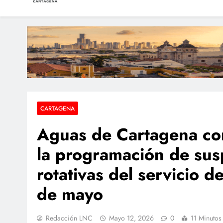
LAS NOTICIAS CARTAGEN
Periodismo e Investigación
Armada de Colombia
Condenan a dos extra
Dos sobrevivientes n
CARTAGENA
Aguas de Cartagena co
la programación de su
rotativas del servicio de
de mayo
Redacción LNC
Mayo 12, 2026
0
11 Minutos