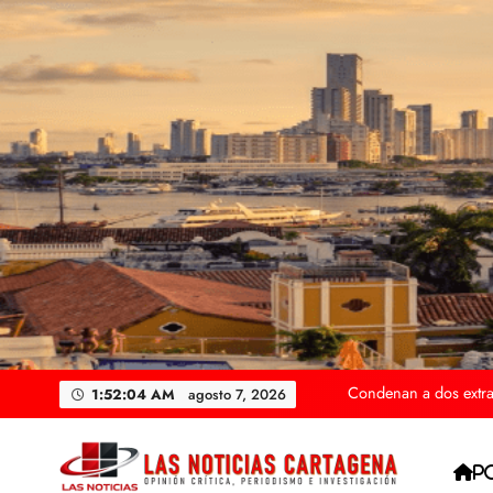
Saltar
al
contenido
Dos sobrevivientes n
Policía abatió a a
Armada de Colombia
Condenan a dos extra
1:52:05 AM
agosto 7, 2026
Dos sobrevivientes n
P
Policía abatió a a