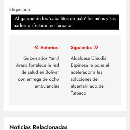
Etiquetado:
¡Al galope de los ‘caballitos de palo’ los niños y sus
padres disfrutaron en Turbaco!
Navegación
Anterior:
Siguiente:
de
Gobernador Yamil
Alcaldesa Claudia
Arana fortalece la red
Espinosa le pone el
entradas
de salud en Bolívar
acelerador a las
con entrega de ocho
soluciones del
ambulancias
alcantarillado de
Turbaco
Noticias Relacionadas