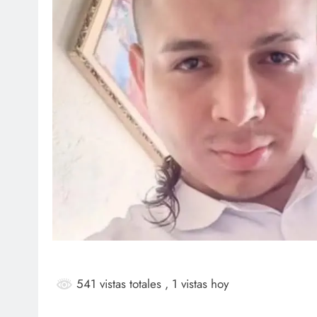
SOCIALES
SOCI
¡Feliz cumpleaños para doña
Jai
Marta Luz López!
rec
bau
agosto 7, 2026
ag
541 vistas totales
, 1 vistas hoy