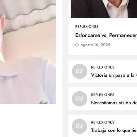
REFLEXIONES
ALES
SOCIALES
Esforzarse vs. Permanece
agosto 16, 2025
me Andrés Bejarano Castillo
Con amor y alegría c
ibirá el sacramento del
el cumpleaños de Jua
tismo este domingo
agosto 7, 2026
REFLEXIONES
02
osto 7, 2026
Victoria un paso a la 
REFLEXIONES
03
Necesitamos visión d
REFLEXIONES
04
Trabaja con lo que ti