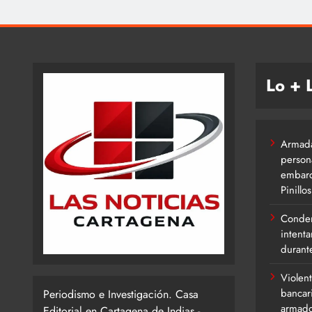
Lo + 
Armada
person
embarc
Pinillos
Conden
intent
durant
Violent
bancar
Periodismo e Investigación. Casa
armado
Editorial en Cartagena de Indias -