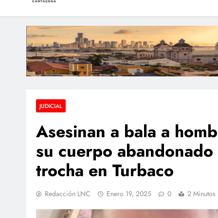
LAS NOTICIAS CARTAGEN
Periodismo e Investigación
Dos sobrevivientes n
Hallan a una pers
JUDICIAL
Asesinan a bala a homb
su cuerpo abandonado
trocha en Turbaco
Redacción LNC
Enero 19, 2025
0
2 Minutos