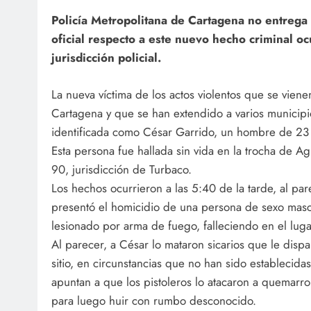
Policía Metropolitana de Cartagena no entrega
oficial respecto a este nuevo hecho criminal oc
jurisdicción policial.
La nueva víctima de los actos violentos que se vie
Cartagena y que se han extendido a varios municipi
identificada como César Garrido, un hombre de 23
Esta persona fue hallada sin vida en la trocha de Ag
90, jurisdicción de Turbaco.
Los hechos ocurrieron a las 5:40 de la tarde, al par
presentó el homicidio de una persona de sexo mascu
lesionado por arma de fuego, falleciendo en el luga
Al parecer, a César lo mataron sicarios que le disp
sitio, en circunstancias que no han sido establecida
apuntan a que los pistoleros lo atacaron a quemarro
para luego huir con rumbo desconocido.