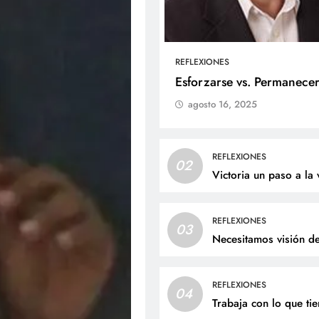
REFLEXIONES
ALES
SOCIALES
Esforzarse vs. Permanece
agosto 16, 2025
liz cumpleaños para doña
Jaime Andrés Bejarano
ta Luz López!
recibirá el sacrament
bautismo este domin
osto 6, 2026
REFLEXIONES
02
agosto 6, 2026
Victoria un paso a la 
REFLEXIONES
03
Necesitamos visión d
REFLEXIONES
04
Trabaja con lo que ti