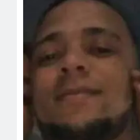
SOCI
¡Fe
Mar
ag