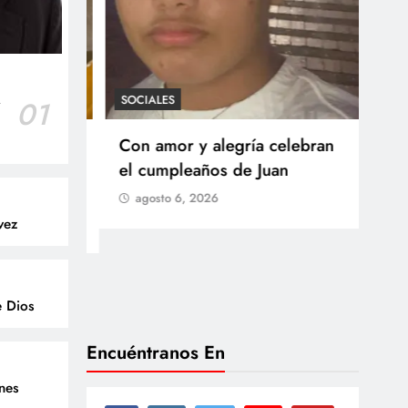
SOCIALES
r
01
SOCI
 Castillo
Con amor y alegría celebran
Ten
o del
el cumpleaños de Juan
Res
go
agosto 6, 2026
Arb
vez
Med
lla
ag
e Dios
Encuéntranos En
enes